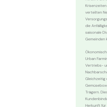
Krisenzeite
verteilten N
Versorgungsl
die Anfällig
saisonale Di
Gemeinden k
Ökonomische
Urban Farmin
Vertriebs- u
Nachbarschaf
Gleichzeitig
Gemüseboxen
Trägern. Di
Kundenbindun
Herkunft für