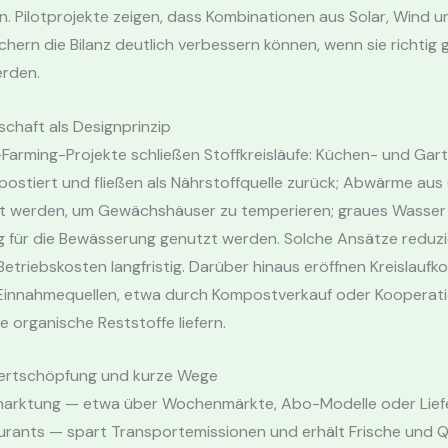
. Pilotprojekte zeigen, dass Kombinationen aus Solar, Wind u
chern die Bilanz deutlich verbessern können, wenn sie richtig
erden.
tschaft als Designprinzip
arming-Projekte schließen Stoffkreisläufe: Küchen- und Gart
ostiert und fließen als Nährstoffquelle zurück; Abwärme au
t werden, um Gewächshäuser zu temperieren; graues Wasser
g für die Bewässerung genutzt werden. Solche Ansätze reduzi
etriebskosten langfristig. Darüber hinaus eröffnen Kreislauf
 Einnahmequellen, etwa durch Kompostverkauf oder Kooperat
ie organische Reststoffe liefern.
ertschöpfung und kurze Wege
marktung — etwa über Wochenmärkte, Abo-Modelle oder Lief
urants — spart Transportemissionen und erhält Frische und Qu