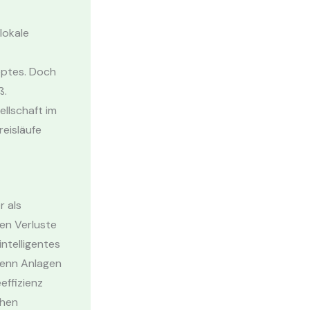
lokale
eptes. Doch
ß.
llschaft im
reisläufe
r als
en Verluste
ntelligentes
wenn Anlagen
effizienz
ohen