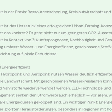
it in der Praxis: Ressourcenschonung, Kreislaufwirtschaft und 
it ist das Herzstück eines erfolgreichen Urban-Farming-Konz
t das konkret? Es geht nicht nur um geringeren CO2-Aussto
it im Kontext von Zukunftsprognosen, Nachhaltigkeit und Gese
g umfasst Wasser- und Energieeffizienz, geschlossene Stoffk
richtung auf lokale Bedürfnisse.
Energieeffizienz
 Hydroponik und Aeroponik nutzen Wasser deutlich effiziente
le Landwirtschaft. Mit geschlossenen Wasserkreisläufen könn
nd Nährstoffe wiederverwendet werden. LED-Technologie und i
gement senken den Stromverbrauch erheblich — vor allem, 
re Energiequellen gekoppelt sind. Ein wichtiger Punkt: Energie
 der größten Herausforderungen, besonders in Regionen mit h