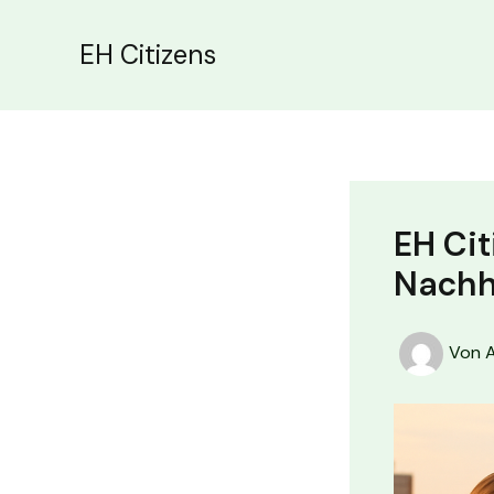
Zum
Inhalt
EH Citizens
springen
EH Cit
Nachh
Von