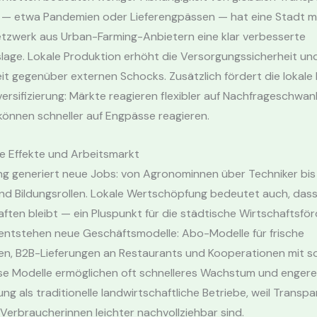
n — etwa Pandemien oder Lieferengpässen — hat eine Stadt m
etzwerk aus Urban-Farming-Anbietern eine klar verbesserte
age. Lokale Produktion erhöht die Versorgungssicherheit und
keit gegenüber externen Schocks. Zusätzlich fördert die lokale
versifizierung: Märkte reagieren flexibler auf Nachfrageschwa
önnen schneller auf Engpässe reagieren.
 Effekte und Arbeitsmarkt
g generiert neue Jobs: von Agronominnen über Techniker bis 
nd Bildungsrollen. Lokale Wertschöpfung bedeutet auch, dass
ten bleibt — ein Pluspunkt für die städtische Wirtschaftsför
 entstehen neue Geschäftsmodelle: Abo-Modelle für frische
, B2B-Lieferungen an Restaurants und Kooperationen mit so
ese Modelle ermöglichen oft schnelleres Wachstum und engere
g als traditionelle landwirtschaftliche Betriebe, weil Transp
 Verbraucherinnen leichter nachvollziehbar sind.