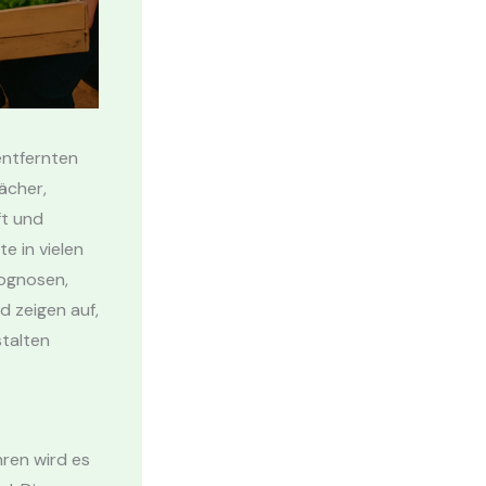
 entfernten
ächer,
ft und
te in vielen
rognosen,
d zeigen auf,
stalten
ren wird es