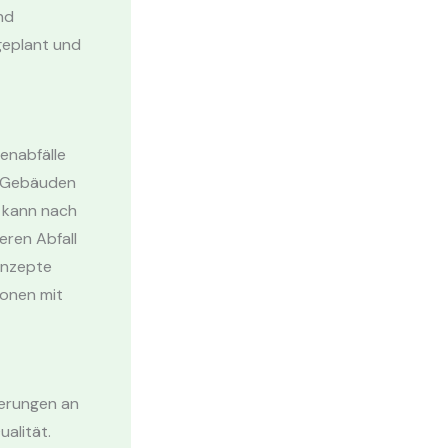
nd
 geplant und
enabfälle
s Gebäuden
 kann nach
eren Abfall
konzepte
ionen mit
erungen an
alität.