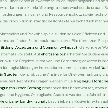
eren Dimensionen ausweiten: räumlich, technologisch und sozia
 wird durch drei Kernkräfte angetrieben: wachsende urbane B
nforderungen an Klima- und Ressourcenschutz sowie technol
, die Produktion in städtische Kontexte wirtschaftlich mache
Materialien und Praxisbeispiele zu den sozialen Effekten und
formaten finden Sie kompakt auf unserer Plattform, zum Beispi
u
Bildung, Akzeptanz und Community-Impact
, die konkrete W
nsformate vorstellt. Auf
ehcitizens.org
erhalten Sie zudem eine
er aktuelle Projekte, Initiativen und Fördermöglichkeiten in Ihr
h für Logistiklösungen interessieren, lohnt sich der Artikel
Nac
 in Städten
, der praktische Ansätze für Direktvermarktung u
 erläutert. Rechtliche Fragen werden im Beitrag
Regulatorisch
ngungen Urban Farming
praxisorientiert beantwortet, etwa z
en und Hygiene. Ökologische Aspekte werden ausführlich in
ile urbaner Landwirtschaft
beschrieben, inklusive Effekten au