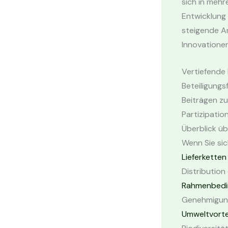
sich in mehr
Entwicklung
steigende A
Innovationen
Vertiefende 
Beteiligungs
Beiträgen z
Partizipatio
Überblick üb
Wenn Sie sic
Lieferketten
Distribution
Rahmenbedi
Genehmigung
Umweltvorte