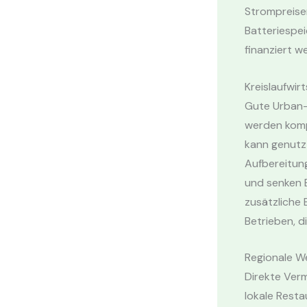
Strompreisen
Batteriespei
finanziert w
Kreislaufwir
Gute Urban-F
werden komp
kann genutz
Aufbereitun
und senken B
zusätzliche
Betrieben, d
Regionale W
Direkte Ver
lokale Resta