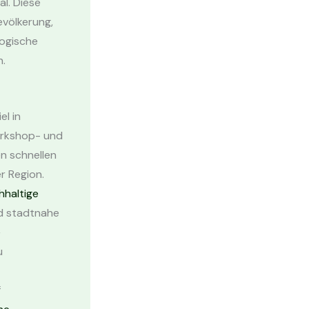
l. Diese
evölkerung,
ogische
n.
el in
orkshop- und
n schnellen
er Region.
hhaltige
nd stadtnahe
e
u
f