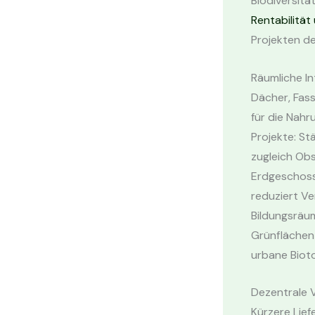
Biodiversitä
Rentabilität
Projekten de
Räumliche I
Dächer, Fas
für die Nahr
Projekte: St
zugleich Ob
Erdgeschoss
reduziert Ve
Bildungsräu
Grünflächen 
urbane Biot
Dezentrale 
Kürzere Lie