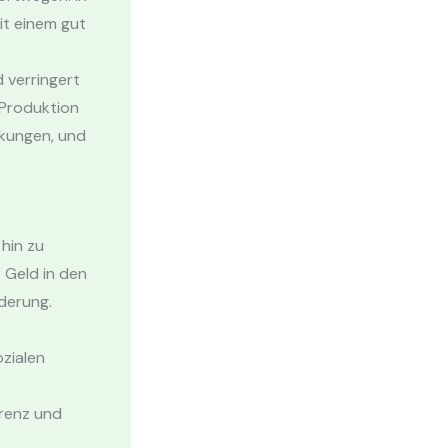
it einem gut
 verringert
 Produktion
nkungen, und
hin zu
 Geld in den
derung.
zialen
arenz und