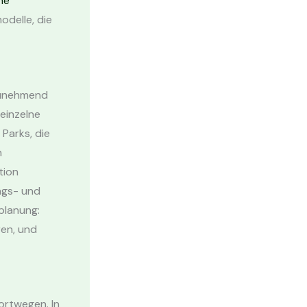
he
delle, die
zunehmend
einzelne
 Parks, die
n
tion
ngs- und
planung:
ren, und
ortwegen. In