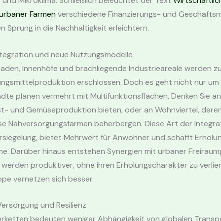
t und Mikroklima. Schließlich beleuchtet der Text
Wirtschaftlic
 urbaner Farmen
verschiedene Finanzierungs- und Geschäftsmo
n Sprung in die Nachhaltigkeit erleichtern.
ntegration und neue Nutzungsmodelle
saden, Innenhöfe und brachliegende Industrieareale werden 
ungsmittelproduktion erschlossen. Doch es geht nicht nur um 
ädte planen vermehrt mit Multifunktionsflächen. Denken Sie an
st- und Gemüseproduktion bieten, oder an Wohnviertel, dere
e Nahversorgungsfarmen beherbergen. Diese Art der Integra
rsiegelung, bietet Mehrwert für Anwohner und schafft Erholu
me. Darüber hinaus entstehen Synergien mit urbaner Freiraum
werden produktiver, ohne ihren Erholungscharakter zu verlie
ope vernetzen sich besser.
Versorgung und Resilienz
ferketten bedeuten weniger Abhängigkeit von globalen Transp